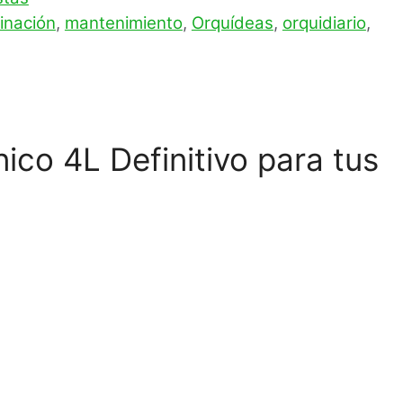
minación
,
mantenimiento
,
Orquídeas
,
orquidiario
,
ico 4L Definitivo para tus