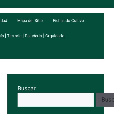
cidad
Mapa del Sitio
Fichas de Cultivo
ía | Terrario | Paludario | Orquidario
Buscar
Busc