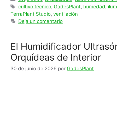
Etiquetas
cultivo técnico
,
GadesPlant
,
humedad
,
ilu
TerraPlant Studio
,
ventilación
Deja un comentario
El Humidificador Ultrasón
Orquídeas de Interior
30 de junio de 2026
por
GadesPlant