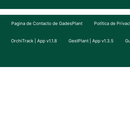
Pagina de Contacto de GadesPlant
Política de Priva
OrchiTrack | App v1.1.8
GestPlant | App v1.3.5
Gu