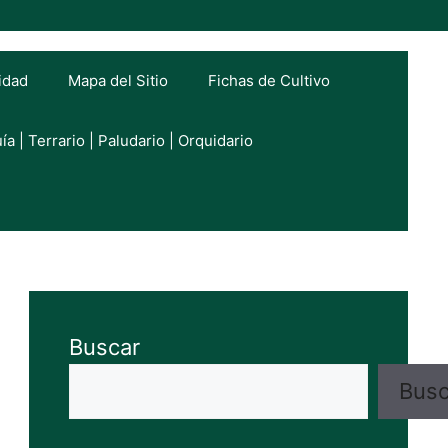
cidad
Mapa del Sitio
Fichas de Cultivo
ía | Terrario | Paludario | Orquidario
Buscar
Busc