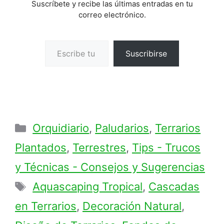
Suscríbete y recibe las últimas entradas en tu
correo electrónico.
Escribe tu correo electrónico…
Suscribirse
Categorías
Orquidiario
,
Paludarios
,
Terrarios
Plantados
,
Terrestres
,
Tips - Trucos
y Técnicas - Consejos y Sugerencias
Etiquetas
Aquascaping Tropical
,
Cascadas
en Terrarios
,
Decoración Natural
,