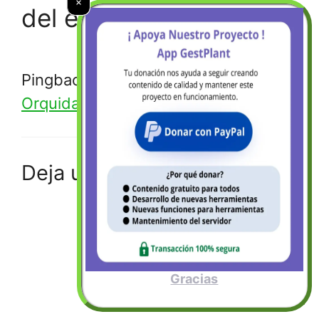
del ecosistema»
Pingback:
Mi Terrario Paludario
Orquidario - GadesPlant
Deja un comentario
Gracias